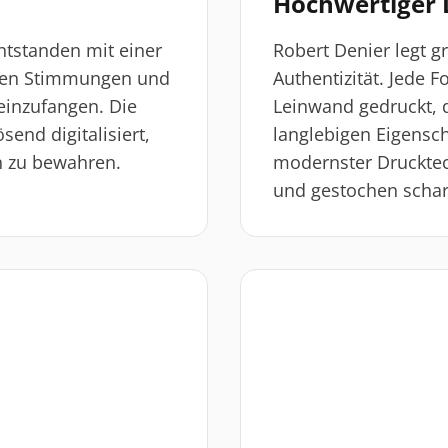
Hochwertiger 
ntstanden mit einer
Robert Denier legt g
igen Stimmungen und
Authentizität. Jede F
inzufangen. Die
Leinwand gedruckt, d
end digitalisiert,
langlebigen Eigensch
en zu bewahren.
modernster Drucktec
und gestochen scharf