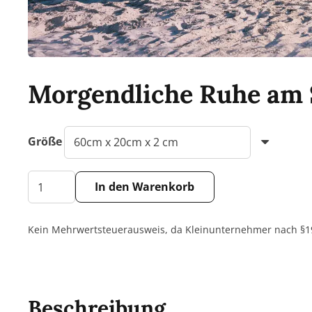
Morgendliche Ruhe am 
Größe
Morgendliche
In den Warenkorb
Ruhe
Alternative:
am
Kein Mehrwertsteuerausweis, da Kleinunternehmer nach §19
Strand
von
Binz
Menge
Beschreibung