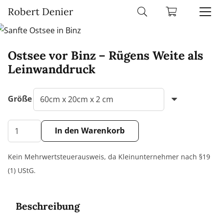
Robert Denier
Ostsee vor Binz – Rügens Weite als
Leinwanddruck
Größe
Ostsee
In den Warenkorb
vor
Alternative:
Binz
Kein Mehrwertsteuerausweis, da Kleinunternehmer nach §19
–
(1) UStG.
Rügens
Weite
Beschreibung
als