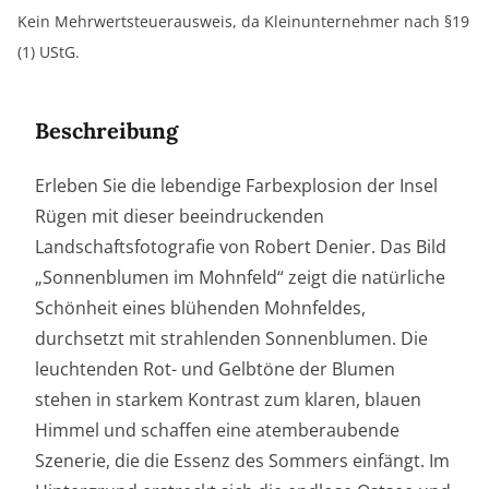
Alternative:
Mohnfeld
Kein Mehrwertsteuerausweis, da Kleinunternehmer nach §19
–
(1) UStG.
Rügen
in
Beschreibung
Gelb
und
Erleben Sie die lebendige Farbexplosion der Insel
Rot
Rügen mit dieser beeindruckenden
als
Landschaftsfotografie von Robert Denier. Das Bild
Leinwanddruck
„Sonnenblumen im Mohnfeld“ zeigt die natürliche
Menge
Schönheit eines blühenden Mohnfeldes,
durchsetzt mit strahlenden Sonnenblumen. Die
leuchtenden Rot- und Gelbtöne der Blumen
stehen in starkem Kontrast zum klaren, blauen
Himmel und schaffen eine atemberaubende
Szenerie, die die Essenz des Sommers einfängt. Im