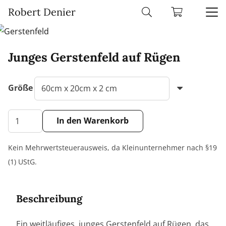
Robert Denier
Junges Gerstenfeld auf Rügen
Größe
Junges
In den Warenkorb
Gerstenfeld
Alternative:
auf
Kein Mehrwertsteuerausweis, da Kleinunternehmer nach §19
Rügen
(1) UStG.
Menge
Beschreibung
Ein weitläufiges, junges Gerstenfeld auf Rügen, das