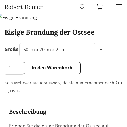
Robert Denier
Eisige Brandung der Ostsee
Größe
Eisige
In den Warenkorb
Brandung
Alternative:
der
Kein Mehrwertsteuerausweis, da Kleinunternehmer nach §19
Ostsee
(1) UStG.
Menge
Beschreibung
Erleben Sie die eisige Brandung der Ostsee auf